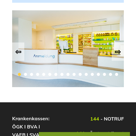
⇦
⇨
1
2
3
4
5
6
7
8
9
10
11
12
13
14
15
16
17
Krankenkassen:
144
- NOTRUF
ÖGK I BVA I
141
- Ärztenotdienst
VAEB I SVA I